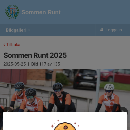
Sommen Runt
Logga in
Bildgalleri
Tillbaka
Sommen Runt 2025
2025-05-25
|
Bild
117
av 135