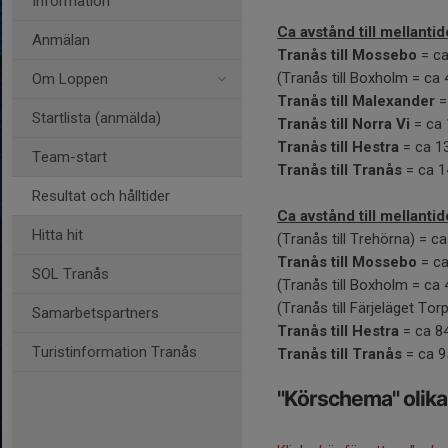
Information
Ca avstånd till mellan
Anmälan
Tranås till Mossebo
= c
(Tranås till Boxholm = ca
Om Loppen
Tranås till Malexander
=
Startlista (anmälda)
Tranås till Norra Vi
= ca
Tranås till Hestra
= ca 1
Team-start
Tranås till Tranås
= ca 
Resultat och hålltider
Ca avstånd till mellant
Hitta hit
(Tranås till Trehörna) = 
Tranås till Mossebo
= c
SOL Tranås
(Tranås till Boxholm = ca
(Tranås till Färjeläget To
Samarbetspartners
Tranås till Hestra
= ca 8
Turistinformation Tranås
Tranås till Tranås
= ca 
"Körschema" olika