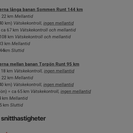
tiderna långa banan Sommen Runt 144 km
a 22 km
Mellantid
 40 km)
Vätskekontroll,
ingen mellantid
 ca 67 km
Vätskekontroll och mellantid
 108 km
Vätskekontroll och mellantid
33 km
Mellantid
144km
Sluttid
iderna mellan banan Torpön Runt 95 km
ca 18 km
Vätskekontroll,
ingen mellantid
a 22 km
Mellantid
 40 km)
Vätskekontroll,
ingen mellantid
rpön) = ca 65 km
Vätskekontroll,
ingen mellantid
4 km
Mellantid
95 km
Sluttid
 snitthastigheter