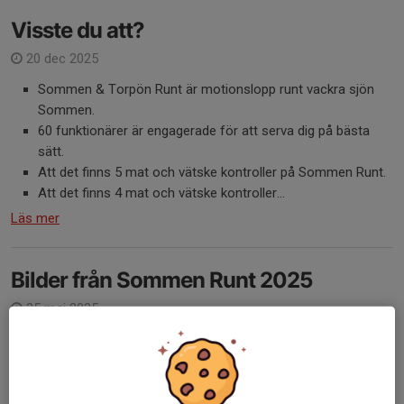
Visste du att?
20 dec 2025
Sommen & Torpön Runt är motionslopp runt vackra sjön
Sommen.
60 funktionärer är engagerade för att serva dig på bästa
sätt.
Att det finns 5 mat och vätske kontroller på Sommen Runt.
Att det finns 4 mat och vätske kontroller...
Läs mer
Bilder från Sommen Runt 2025
25 maj 2025