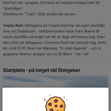
han/hon har i gruppen. Det finns ett separat insläpp fram till
"startbågen".
Startlista för "Team" 2026 anslås här senare.
Torpön Runt:
Deltagarna på Torpön Runt har sin egen startfålla
nere vid Stadshuset - startpersonalen ropar fram åkarna till
nästa startfålla vid torget när det är dags att trampa iväg. Start
sker efter att deltagarna i Sommen Runt har trampat iväg, detta
blir ca kl.10.30. Även här tillämpas, "fri start löpande" - och vi
grupperar åkarna i grupper om ca 20 åkare - Var i tid!
Startplats - på torget vid Storgatan