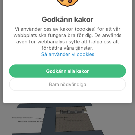
Godkänn kakor
Vi använder oss av kakor (cookies) för att vår
webbplats ska fungera bra för dig. De används
även för webbanalys i syfte att hjälpa oss att
förbättra våra tjänster.
Så använder vi cookies
Startplats - man köar fram till "strömstarten" vid startbågen där också tiden
börjar ticka
Godkänn alla kakor
Separata insläpp i fållan till Start
Bara nödvändiga