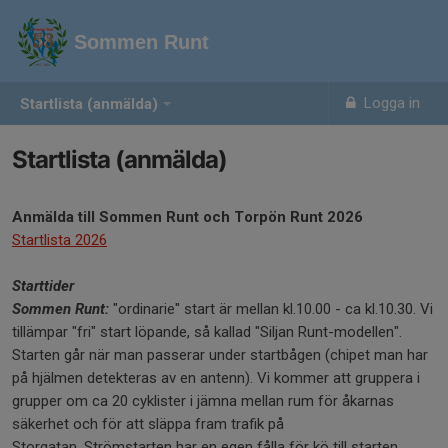
Sommen Runt
Logga in
Startlista (anmälda)
Startlista (anmälda)
Anmälda till Sommen Runt och Torpön Runt 2026
Startlista 2026
Starttider
Sommen Runt:
"ordinarie" start är mellan kl.10.00 - ca kl.10.30. Vi
tillämpar "fri" start löpande, så kallad "Siljan Runt-modellen".
Starten går när man passerar under startbågen (chipet man har
på hjälmen detekteras av en antenn). Vi kommer att gruppera i
grupper om ca 20 cyklister i jämna mellan rum för åkarnas
säkerhet och för att släppa fram trafik på
Storgatan. Strömstarten har en egen fålla för kö till starten