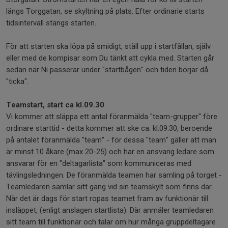
längs Torggatan, se skyltning på plats. Efter ordinarie starts
tidsintervall stängs starten.
För att starten ska löpa på smidigt, ställ upp i startfållan, själv
eller med de kompisar som Du tänkt att cykla med. Starten går
sedan när Ni passerar under "startbågen" och tiden börjar då
"ticka".
Teamstart, start ca kl.09.30
Vi kommer att släppa ett antal föranmälda "team-grupper" före
ordinare starttid - detta kommer att ske ca. kl.09.30, beroende
på antalet föranmälda "team" - för dessa "team" gäller att man
är minst 10 åkare (max 20-25) och har en ansvarig ledare som
ansvarar för en "deltagarlista" som kommuniceras med
tävlingsledningen. De föranmälda teamen har samling på torget -
Teamledaren samlar sitt gäng vid sin teamskylt som finns där.
När det är dags för start ropas teamet fram av funktionär till
insläppet, (enligt anslagen startlista). Där anmäler teamledaren
sitt team till funktionär och talar om hur många gruppdeltagare