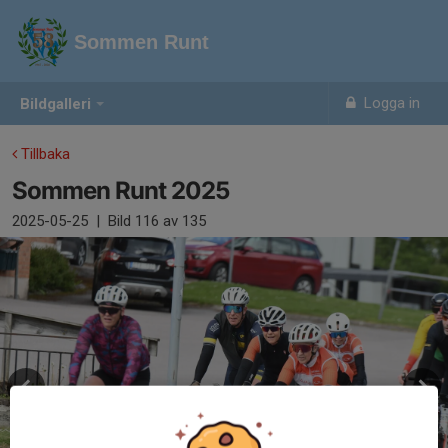
Sommen Runt
Logga in
Bildgalleri
Tillbaka
Sommen Runt 2025
2025-05-25
|
Bild
116
av 135