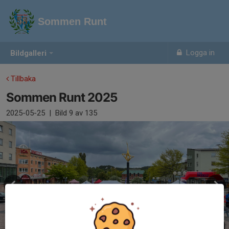
Sommen Runt
Logga in
Bildgalleri
Tillbaka
Sommen Runt 2025
2025-05-25
|
Bild
9
av 135