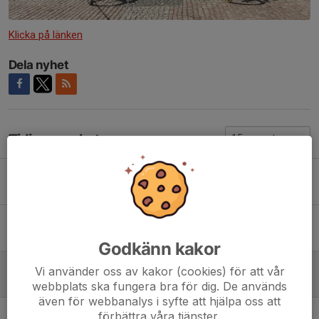
Klicka på länken
Dela nyhet
Tidigare nyheter
Godkända cykellopp
26 apr, 20:48
Visste du att?
20 dec 2025
Godkänn kakor
Bilder från Sommen Runt 2025
Vi använder oss av kakor (cookies) för att vår
25 maj 2025
webbplats ska fungera bra för dig. De används
även för webbanalys i syfte att hjälpa oss att
Vilken sluttid hade Du ?
förbättra våra tjänster.