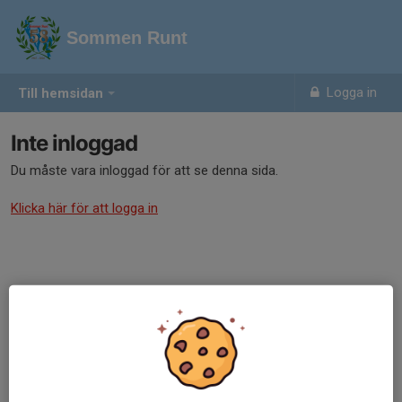
Sommen Runt
Logga in
Till hemsidan
Inte inloggad
Du måste vara inloggad för att se denna sida.
Klicka här för att logga in