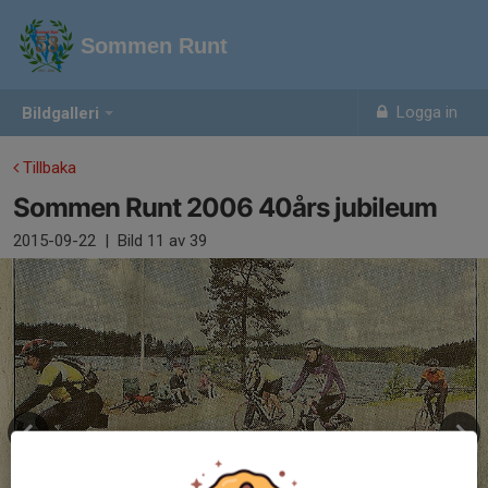
Sommen Runt
Logga in
Bildgalleri
Tillbaka
Sommen Runt 2006 40års jubileum
2015-09-22
|
Bild
11
av 39