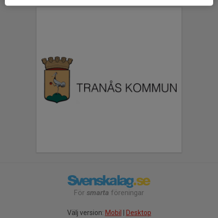
För
smarta
föreningar
Välj version:
Mobil
|
Desktop