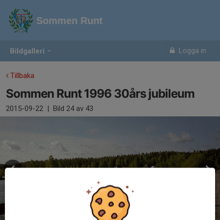
Sommen Runt
Logga in
Bildgalleri
Tillbaka
Sommen Runt 1996 30års jubileum
2015-09-22
|
Bild
24
av 43