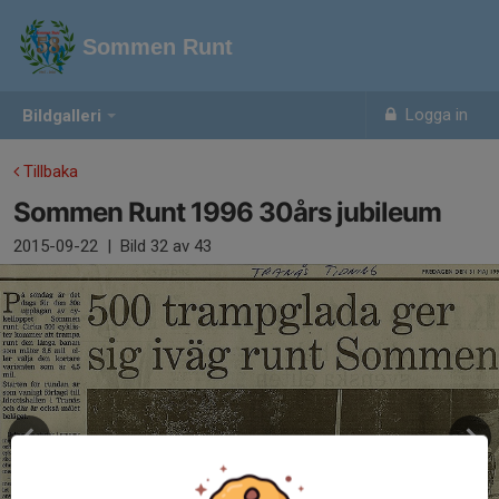
Sommen Runt
Logga in
Bildgalleri
Tillbaka
Sommen Runt 1996 30års jubileum
2015-09-22
|
Bild
32
av 43