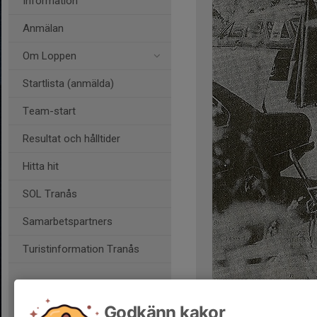
Information
Anmälan
Om Loppen
Startlista (anmälda)
Team-start
Resultat och hålltider
Hitta hit
SOL Tranås
Samarbetspartners
Turistinformation Tranås
Godkänn kakor