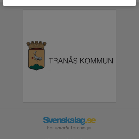
För
smarta
föreningar