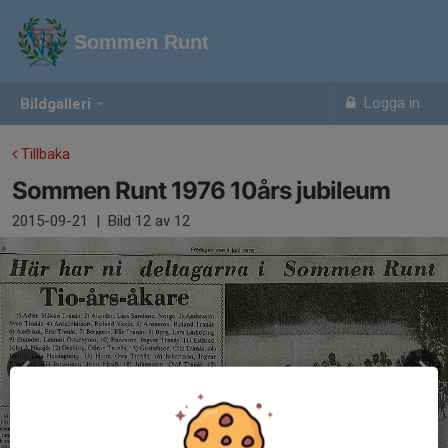
Sommen Runt
Logga in
Bildgalleri
Tillbaka
Sommen Runt 1976 10års jubileum
2015-09-21
|
Bild
12
av 12