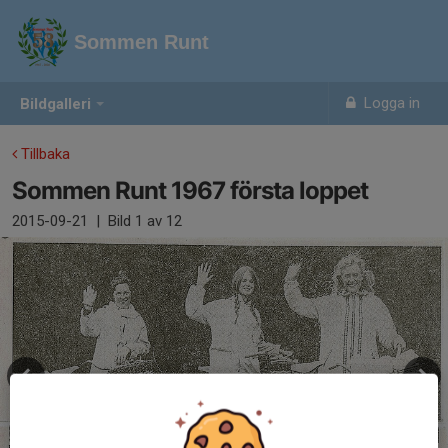
Sommen Runt
Logga in
Bildgalleri
Tillbaka
Sommen Runt 1967 första loppet
2015-09-21
|
Bild
1
av 12