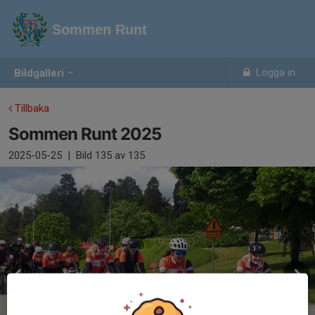
Sommen Runt
Logga in
Bildgalleri
Tillbaka
Sommen Runt 2025
2025-05-25
|
Bild
135
av 135