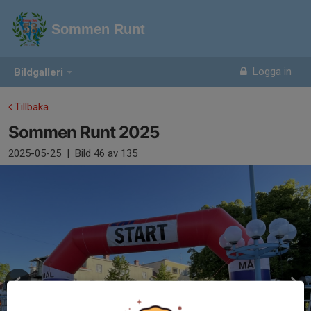
Sommen Runt
Logga in
Bildgalleri
Tillbaka
Sommen Runt 2025
2025-05-25
|
Bild
46
av 135