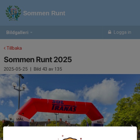
Sommen Runt
Logga in
Bildgalleri
Tillbaka
Sommen Runt 2025
2025-05-25
|
Bild
43
av 135