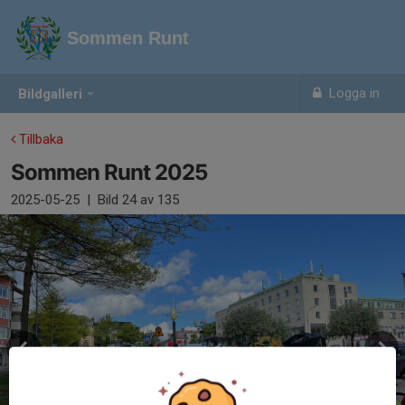
Sommen Runt
Logga in
Bildgalleri
Tillbaka
Sommen Runt 2025
2025-05-25
|
Bild
24
av 135