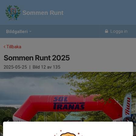
Sommen Runt
Logga in
Bildgalleri
Tillbaka
Sommen Runt 2025
2025-05-25
|
Bild
12
av 135