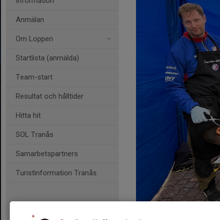
Information
Anmälan
Om Loppen
Startlista (anmälda)
Team-start
Resultat och hålltider
Hitta hit
SOL Tranås
Samarbetspartners
Turistinformation Tranås