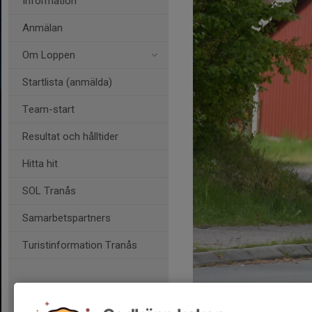
Information
Anmälan
Om Loppen
Startlista (anmälda)
Team-start
Resultat och hålltider
Hitta hit
SOL Tranås
Samarbetspartners
Turistinformation Tranås