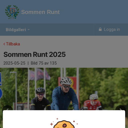
Sommen Runt
Logga in
Bildgalleri
Tillbaka
Sommen Runt 2025
2025-05-25
|
Bild
75
av 135