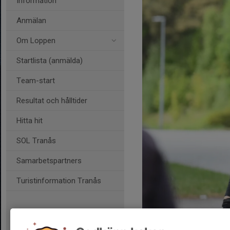
Information
Anmälan
Om Loppen
Startlista (anmälda)
Team-start
Resultat och hålltider
Hitta hit
SOL Tranås
Samarbetspartners
Turistinformation Tranås