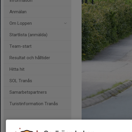
Information
Anmälan
Om Loppen
Startlista (anmälda)
Team-start
Resultat och hålltider
Hitta hit
SOL Tranås
Samarbetspartners
Turistinformation Tranås