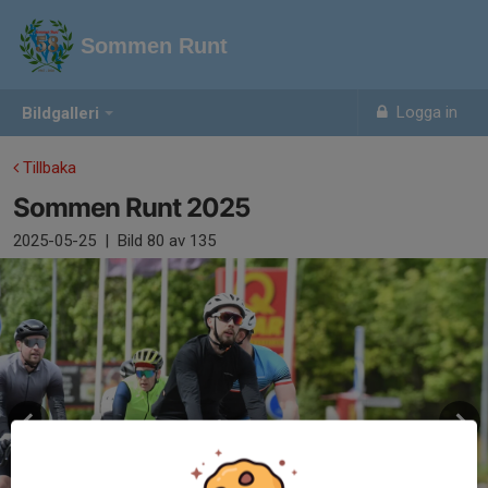
Sommen Runt
Logga in
Bildgalleri
Tillbaka
Sommen Runt 2025
2025-05-25
|
Bild
80
av 135