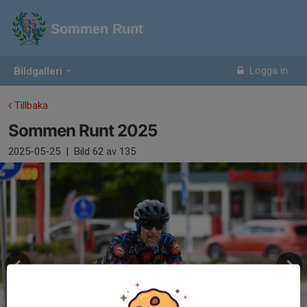
Sommen Runt
Logga in
Bildgalleri
Tillbaka
Sommen Runt 2025
2025-05-25
|
Bild
62
av 135