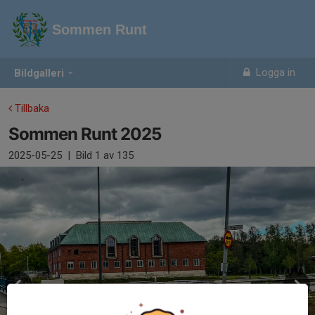
Sommen Runt
Logga in
Bildgalleri
Tillbaka
Sommen Runt 2025
2025-05-25
|
Bild
1
av 135