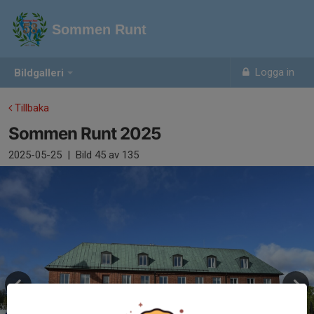
Sommen Runt
Logga in
Bildgalleri
Tillbaka
Sommen Runt 2025
2025-05-25
|
Bild
45
av 135