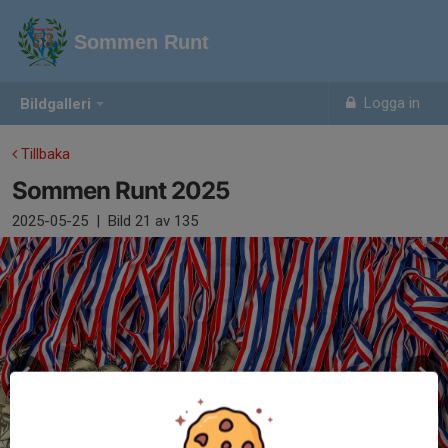
Sommen Runt
Logga in
Bildgalleri
Tillbaka
Sommen Runt 2025
2025-05-25
|
Bild
21
av 135