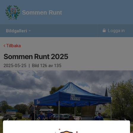
Sommen Runt
Logga in
Bildgalleri
Tillbaka
Sommen Runt 2025
2025-05-25
|
Bild
126
av 135