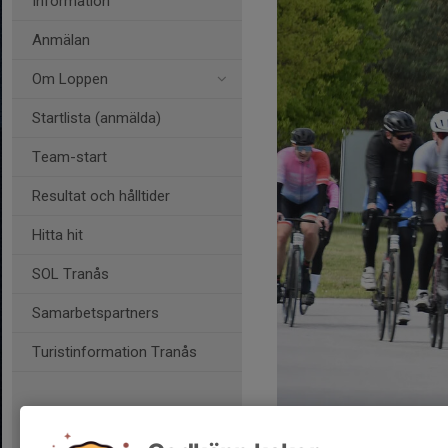
Information
Anmälan
Om Loppen
Startlista (anmälda)
Team-start
Resultat och hålltider
Hitta hit
SOL Tranås
Samarbetspartners
Turistinformation Tranås