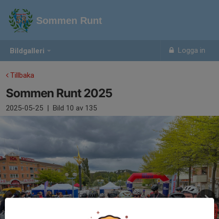
Sommen Runt
Logga in
Bildgalleri
Tillbaka
Sommen Runt 2025
2025-05-25
|
Bild
10
av 135