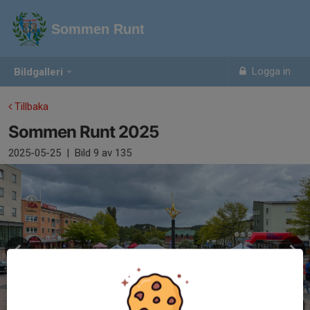
Sommen Runt
Logga in
Bildgalleri
Tillbaka
Sommen Runt 2025
2025-05-25
|
Bild
9
av 135