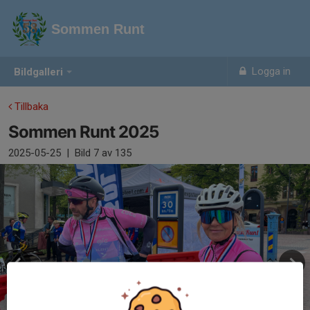
Sommen Runt
Logga in
Bildgalleri
Tillbaka
Sommen Runt 2025
2025-05-25
|
Bild
7
av 135