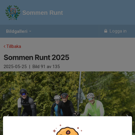
Sommen Runt
Logga in
Bildgalleri
Tillbaka
Sommen Runt 2025
2025-05-25
|
Bild
91
av 135