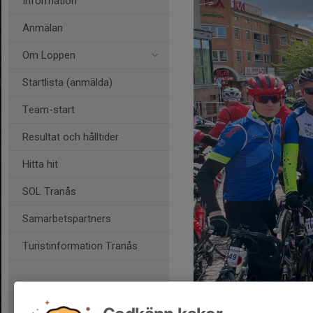
Information
Anmälan
Om Loppen
Startlista (anmälda)
Team-start
Resultat och hålltider
Hitta hit
SOL Tranås
Samarbetspartners
Turistinformation Tranås