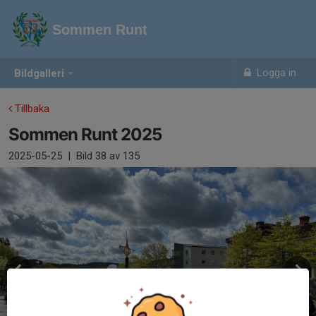
Sommen Runt
Logga in
Bildgalleri
Tillbaka
Sommen Runt 2025
2025-05-25
|
Bild
38
av 135