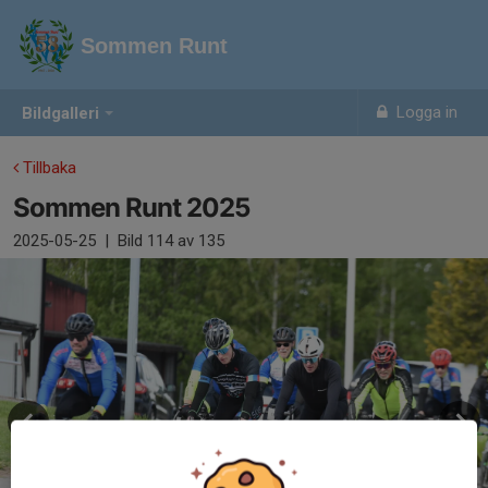
Sommen Runt
Logga in
Bildgalleri
Tillbaka
Sommen Runt 2025
2025-05-25
|
Bild
114
av 135