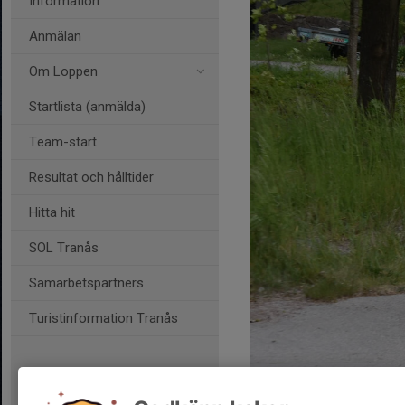
Information
Anmälan
Om Loppen
Startlista (anmälda)
Team-start
Resultat och hålltider
Hitta hit
SOL Tranås
Samarbetspartners
Turistinformation Tranås