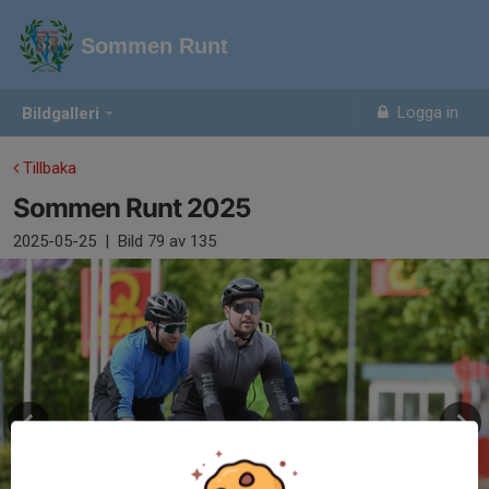
Sommen Runt
Logga in
Bildgalleri
Tillbaka
Sommen Runt 2025
2025-05-25
|
Bild
79
av 135