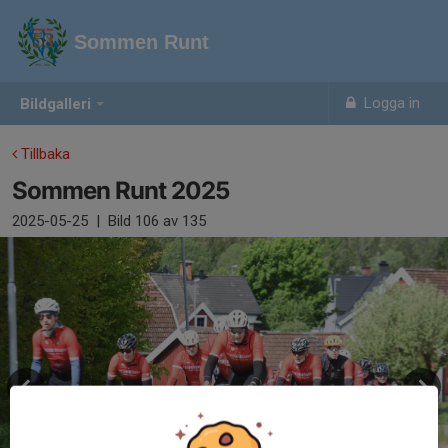
Sommen Runt
Logga in
Bildgalleri
Tillbaka
Sommen Runt 2025
2025-05-25
|
Bild
106
av 135