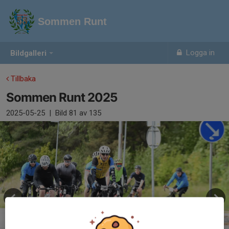
Sommen Runt
Logga in
Bildgalleri
Tillbaka
Sommen Runt 2025
2025-05-25
|
Bild
81
av 135