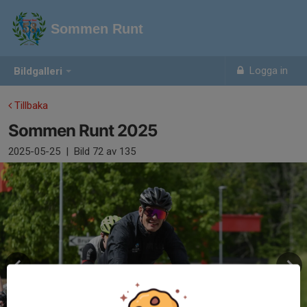
Sommen Runt
Logga in
Bildgalleri
Tillbaka
Sommen Runt 2025
2025-05-25
|
Bild
72
av 135