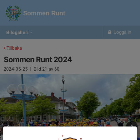
Sommen Runt
Logga in
Bildgalleri
Tillbaka
Sommen Runt 2024
2024-05-25
|
Bild
21
av 60