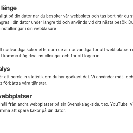
 länge
fälligt på din dator när du besöker vår webbplats och tas bort när du 
gras i din dator under längre tid och används vid ditt nästa besök. D
inställningar i din webbläsare.
 till nödvändiga kakor eftersom de är nödvändiga för att webbplatsen
 komma ihåg dina inställningar och för att logga in.
alys
r att samla in statistik om du har godkänt det. Vi använder mät- oc
t förbättra våra tjänster.
webbplatser
håll från andra webbplatser på sin Svenskalag-sida, t.ex. YouTube, 
mma att spara kakor på din dator.