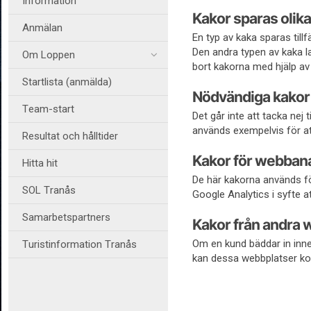
Information
Kakor sparas olika
Anmälan
En typ av kaka sparas till
Den andra typen av kaka la
Om Loppen
bort kakorna med hjälp av 
Startlista (anmälda)
Nödvändiga kakor
Team-start
Det går inte att tacka nej
används exempelvis för att
Resultat och hålltider
Kakor för webban
Hitta hit
De här kakorna används fö
SOL Tranås
Google Analytics i syfte at
Samarbetspartners
Kakor från andra 
Om en kund bäddar in inne
Turistinformation Tranås
kan dessa webbplatser ko